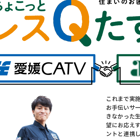
これまで実
お手伝いサ
きなかった
望にお応え
ントと連携