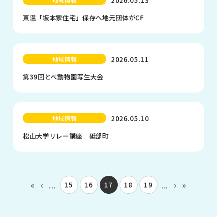
東温「坂本家住宅」保存へ地元団体がCF
2026.05.11
地域情報
第39回とべ動物園写生大会
2026.05.10
地域情報
松山大学リレー講座 砥部町
«
‹
...
...
›
»
15
16
17
18
19