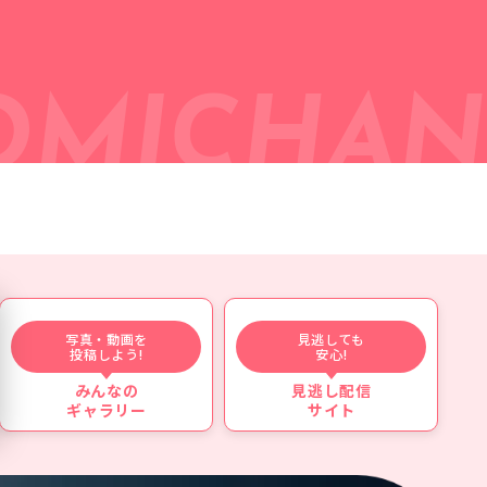
OMICHAN
写真・動画を
見逃しても
投稿しよう!
安心!
みんなの
見逃し配信
ギャラリー
サイト