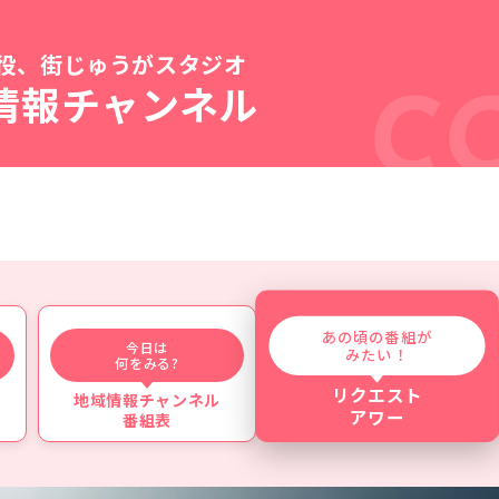
役、街じゅうがスタジオ
情報チャンネル
C
あの頃の番組が
今日は
みたい！
何をみる?
リクエスト
地域情報チャンネル
アワー
番組表