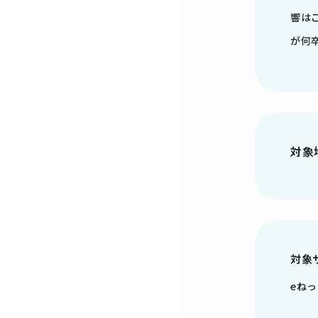
響は
が何
対象
対象
eねっ