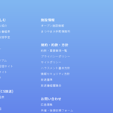
しむ
施設情報
ル紹介
オープン施設情報
ル番組表
まつやま大手町保育所
収録予定
規約・約款・方針
ー
約款・重要事項一覧
プライバシーポリシー
ジアム
サイトポリシー
配信サイト
ハラスメント基本方針
サイト
情報セキュリティ方針
す
放送基準
放送番組審議会
CS放送)
組表
お問い合わせ
広告募集
組
共催・後援依頼フォーム