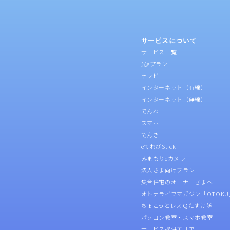
サービスについて
サービス一覧
光eプラン
テレビ
インターネット（有線）
インターネット（無線）
でんわ
スマホ
でんき
eてれびStick
みまもりeカメラ
法人さま向けプラン
集合住宅のオーナーさまへ
オトナライフマガジン「OTOKU
ちょこっとレスＱたすけ隊
パソコン教室・スマホ教室
サービス提供エリア