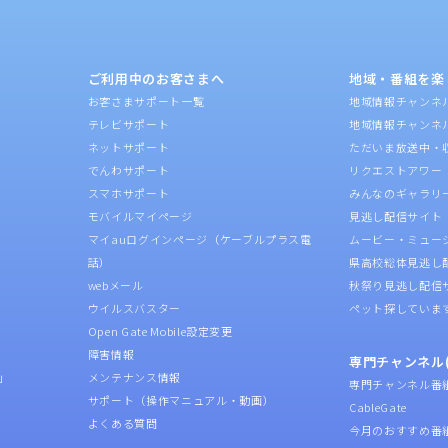
ご利用中のお客さまへ
地域・番組を楽
お客さまサポート一覧
地域情報チャンネ
テレビサポート
地域情報チャンネ
ネットサポート
ただいま放送中・
でんわサポート
リクエストアワー
スマホサポート
みんなのギャラリ
モバイルマイページ
見逃し配信サイト
マイauログインページ（ケーブルプラス電
ムービー・ミュー
話）
県高校総体見逃し
webメール
秋祭り見逃し配信
ウイルスバスター
ペット探していま
Open Gate Mobile設定変更
障害情報
専門チャンネル(
」
メンテナンス情報
専門チャンネル番
サポート（操作マニュアル・動画）
CableGate
よくある質問
今月のおすすめ番