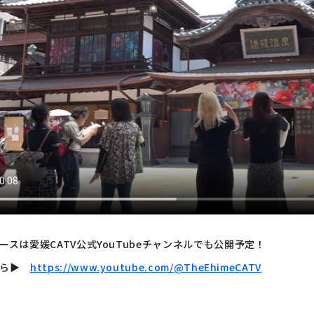
ースは愛媛CATV公式YouTubeチャンネルでも公開予定！
ら▶︎
https://www.youtube.com/@TheEhimeCATV