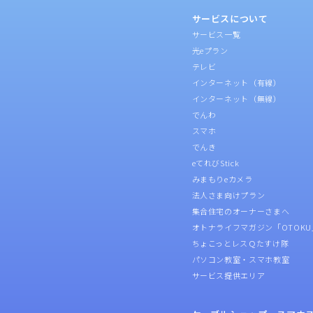
サービスについて
サービス一覧
光eプラン
テレビ
インターネット（有線）
インターネット（無線）
でんわ
スマホ
でんき
eてれびStick
みまもりeカメラ
法人さま向けプラン
集合住宅のオーナーさまへ
オトナライフマガジン「OTOKU
ちょこっとレスＱたすけ隊
パソコン教室・スマホ教室
サービス提供エリア