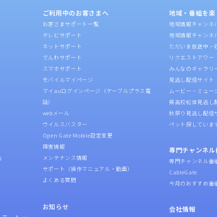
ご利用中のお客さまへ
地域・番組を楽
お客さまサポート一覧
地域情報チャンネ
テレビサポート
地域情報チャンネ
ネットサポート
ただいま放送中・
でんわサポート
リクエストアワー
スマホサポート
みんなのギャラリ
モバイルマイページ
見逃し配信サイト
マイauログインページ（ケーブルプラス電
ムービー・ミュー
話）
県高校総体見逃し
webメール
秋祭り見逃し配信
ウイルスバスター
ペット探していま
Open Gate Mobile設定変更
障害情報
専門チャンネル(
」
メンテナンス情報
専門チャンネル番
サポート（操作マニュアル・動画）
CableGate
よくある質問
今月のおすすめ番
お知らせ
会社情報