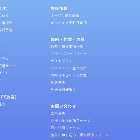
しむ
施設情報
ル紹介
オープン施設情報
ル番組表
まつやま大手町保育所
収録予定
規約・約款・方針
ー
約款・重要事項一覧
プライバシーポリシー
ジアム
サイトポリシー
配信サイト
ハラスメント基本方針
サイト
情報セキュリティ方針
す
放送基準
放送番組審議会
CS放送)
組表
お問い合わせ
広告募集
組
共催・後援依頼フォーム
取材依頼フォーム
加入お申し込み・資料請求フォーム