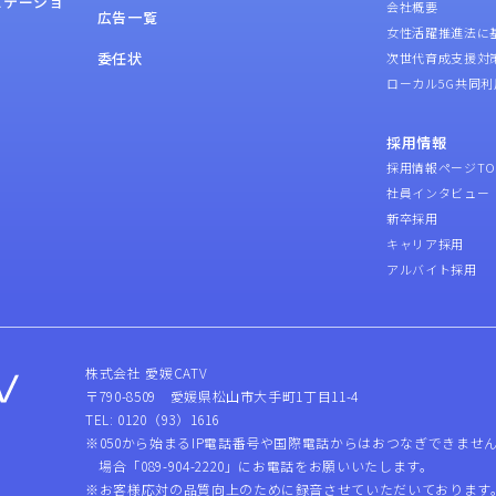
ステーショ
会社概要
広告一覧
女性活躍推進法に
委任状
次世代育成支援対
ローカル5G共同利
採用情報
採用情報ページTO
社員インタビュー
新卒採用
キャリア採用
アルバイト採用
株式会社 愛媛CATV
〒790-8509 愛媛県松山市大手町1丁目11-4
TEL: 0120（93）1616
※050から始まるIP電話番号や国際電話からはおつなぎできませ
場合「089-904-2220」にお電話をお願いいたします。
※お客様応対の品質向上のために録音させていただいております