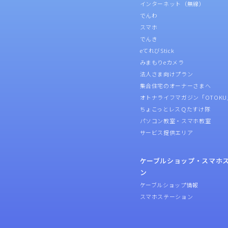
インターネット（無線）
でんわ
スマホ
でんき
eてれびStick
みまもりeカメラ
法人さま向けプラン
集合住宅のオーナーさまへ
オトナライフマガジン「OTOKU
ちょこっとレスＱたすけ隊
パソコン教室・スマホ教室
サービス提供エリア
ケーブルショップ・スマホ
ン
ケーブルショップ情報
スマホステーション