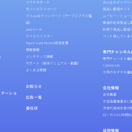
スマホサポート
みんなのギャラリ
モバイルマイページ
見逃し配信サイト
マイauログインページ（ケーブルプラス電
ムービー・ミュー
話）
県高校総体見逃し
webメール
秋祭り見逃し配信
ウイルスバスター
ペット探していま
Open Gate Mobile設定変更
障害情報
専門チャンネル(
」
メンテナンス情報
専門チャンネル番
サポート（操作マニュアル・動画）
CableGate
よくある質問
今月のおすすめ番
お知らせ
会社情報
ステーショ
会社概要
広告一覧
女性活躍推進法に
委任状
次世代育成支援対
ローカル5G共同利
採用情報