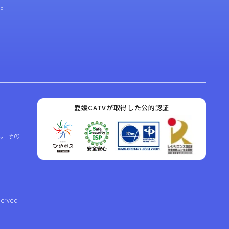
P
愛媛CATVが取得した公的認証
ん。その
。
served.