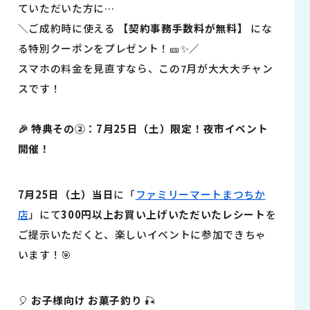
ていただいた方に…
＼ご成約時に使える
【契約事務手数料が無料】
にな
る特別クーポンをプレゼント！🎫✨／
スマホの料金を見直すなら、この7月が大大大チャン
スです！
🎉 特典その②：7月25日（土）限定！夜市イベント
開催！
7月25日（土）当日
に「
ファミリーマートまつちか
店
」にて
300円以上お買い上げいただいたレシート
を
ご提示いただくと、楽しいイベントに参加できちゃ
います！🎯
🎈
お子様向け お菓子釣り
🎣