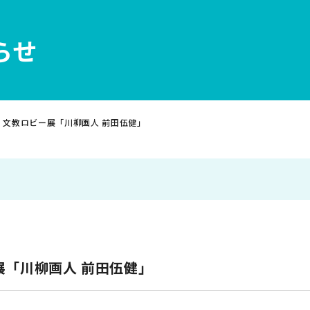
らせ
>
文教ロビー展「川柳画人 前田伍健」
展「川柳画人 前田伍健」