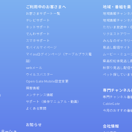
ご利用中のお客さまへ
地域・番組を楽
お客さまサポート一覧
地域情報チャンネ
テレビサポート
地域情報チャンネ
ネットサポート
ただいま放送中・
でんわサポート
リクエストアワー
スマホサポート
みんなのギャラリ
モバイルマイページ
見逃し配信サイト
マイauログインページ（ケーブルプラス電
ムービー・ミュー
話）
県高校総体見逃し
webメール
秋祭り見逃し配信
ウイルスバスター
ペット探していま
Open Gate Mobile設定変更
障害情報
専門チャンネル(
」
メンテナンス情報
専門チャンネル番
サポート（操作マニュアル・動画）
CableGate
よくある質問
今月のおすすめ番
お知らせ
会社情報
ステーショ