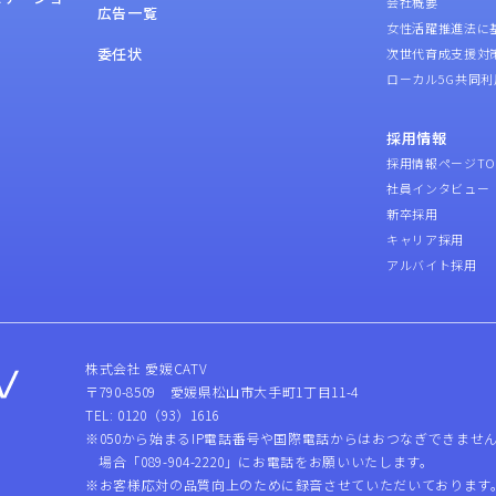
会社概要
広告一覧
女性活躍推進法に
委任状
次世代育成支援対
ローカル5G共同利
採用情報
採用情報ページTO
社員インタビュー
新卒採用
キャリア採用
アルバイト採用
株式会社 愛媛CATV
〒790-8509 愛媛県松山市大手町1丁目11-4
TEL: 0120（93）1616
※050から始まるIP電話番号や国際電話からはおつなぎできませ
場合「089-904-2220」にお電話をお願いいたします。
※お客様応対の品質向上のために録音させていただいております