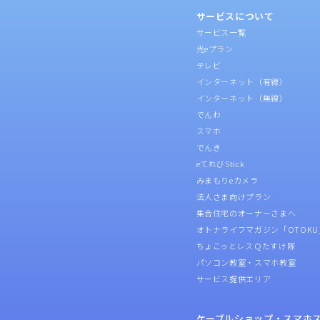
サービスについて
サービス一覧
光eプラン
テレビ
インターネット（有線）
インターネット（無線）
でんわ
スマホ
でんき
eてれびStick
みまもりeカメラ
法人さま向けプラン
集合住宅のオーナーさまへ
オトナライフマガジン「OTOKU
ちょこっとレスＱたすけ隊
パソコン教室・スマホ教室
サービス提供エリア
ケーブルショップ・スマホ