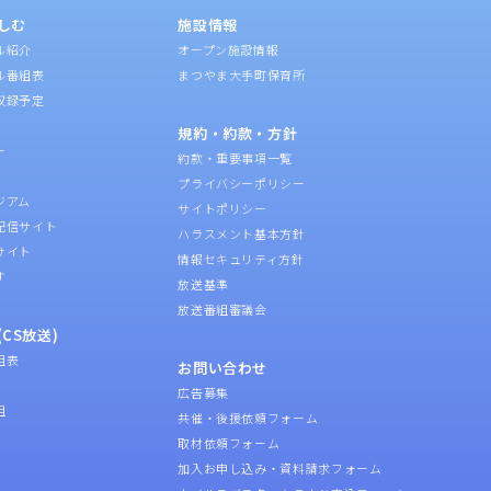
しむ
施設情報
ル紹介
オープン施設情報
ル番組表
まつやま大手町保育所
収録予定
規約・約款・方針
ー
約款・重要事項一覧
プライバシーポリシー
ジアム
サイトポリシー
配信サイト
ハラスメント基本方針
サイト
情報セキュリティ方針
す
放送基準
放送番組審議会
CS放送)
組表
お問い合わせ
広告募集
組
共催・後援依頼フォーム
取材依頼フォーム
加入お申し込み・資料請求フォーム