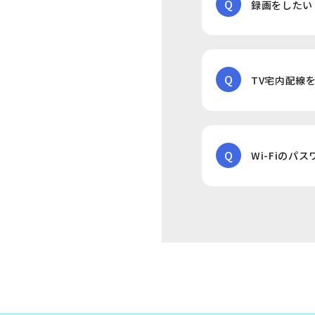
Q
録画をしたい
Q
TV宅内配線
Q
Wi-Fiの