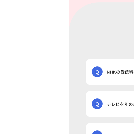
Q
NHKの受信
Q
テレビを別の