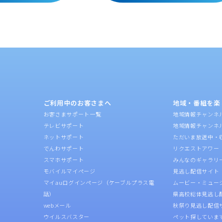
ご利用中のお客さまへ
地域・番組を楽
お客さまサポート一覧
地域情報チャンネ
テレビサポート
地域情報チャンネ
ネットサポート
ただいま放送中・
でんわサポート
リクエストアワー
スマホサポート
みんなのギャラリ
モバイルマイページ
見逃し配信サイト
マイauログインページ（ケーブルプラス電
ムービー・ミュー
話）
県高校総体見逃し
webメール
秋祭り見逃し配信
ウイルスバスター
ペット探していま