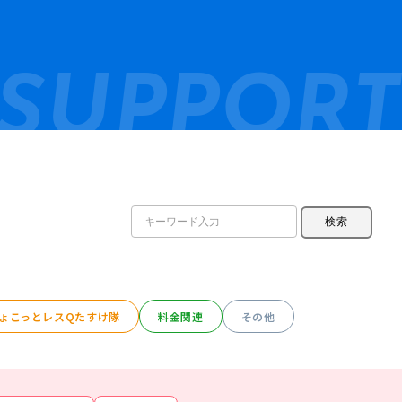
SUPPORT
ょこっとレスQたすけ隊
料金関連
その他