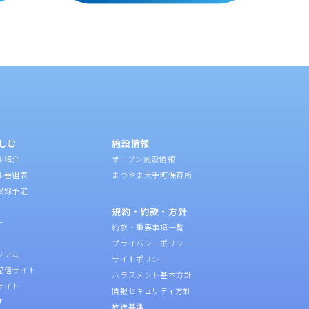
しむ
施設情報
ル紹介
オープン施設情報
ル番組表
まつやま大手町保育所
収録予定
規約・約款・方針
ー
約款・重要事項一覧
プライバシーポリシー
ジアム
サイトポリシー
配信サイト
ハラスメント基本方針
サイト
情報セキュリティ方針
す
放送基準