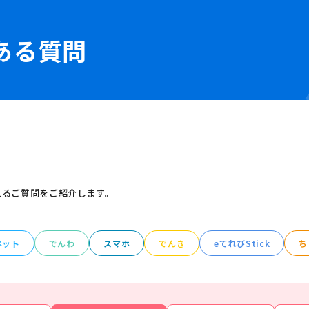
ある質問
れるご質問をご紹介します。
ネット
でんわ
スマホ
でんき
eてれびStick
ち