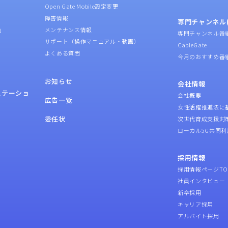
Open Gate Mobile設定変更
障害情報
専門チャンネル(
」
メンテナンス情報
専門チャンネル番
サポート（操作マニュアル・動画）
CableGate
よくある質問
今月のおすすめ番
お知らせ
会社情報
ステーショ
会社概要
広告一覧
女性活躍推進法に
委任状
次世代育成支援対
ローカル5G共同利
採用情報
採用情報ページTO
社員インタビュー
新卒採用
キャリア採用
アルバイト採用