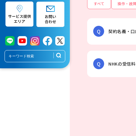
すべて
操作・故
Q
契約名義・口
Q
NHKの受信