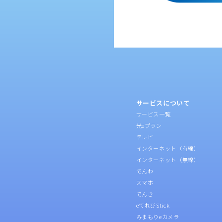
サービスについて
サービス一覧
光eプラン
テレビ
インターネット（有線）
インターネット（無線）
でんわ
スマホ
でんき
eてれびStick
みまもりeカメラ